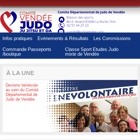
Panneau de gestion des cookies
Infos pratiques
Evénements & Résultats
Les Commissions
Commande Passeports
Classe Sport Etudes Judo
/boutique
mixte de Vendée
À LA UNE
Deviens bénévole
au sein du Comité
Départemental de
Judo de Vendée