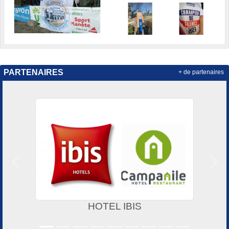
PARTENAIRES
+ de partenaires
Précedent
Suiv
HOTEL IBIS