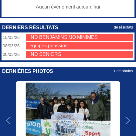
Aucun évènement aujourd'hui
DERNIERS RÉSULTATS
+ de résultats
IND BENJAMINS /JO MINIMES
15/03/26
equipes poussins
08/03/26
IND SENIORS
08/03/26
DERNIÈRES PHOTOS
+ de photos
Précedent
Sui