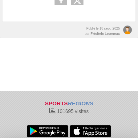
Publié le
18 sept. 2025
par
Frédéric Leteneux
SPORTS
REGIONS
101695
visites