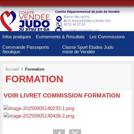
Panneau de gestion des cookies
Infos pratiques
Evénements & Résultats
Les Commissions
Commande Passeports
Classe Sport Etudes Judo
/boutique
mixte de Vendée
Accueil
Formation
FORMATION
VOIR LIVRET COMMISSION FORMATION