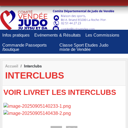
Panneau de gestion des cookies
Infos pratiques
Evénements & Résultats
Les Commissions
Commande Passeports
Classe Sport Etudes Judo
/boutique
mixte de Vendée
Accueil
Interclubs
INTERCLUBS
VOIR LIVRET LES INTERCLUBS