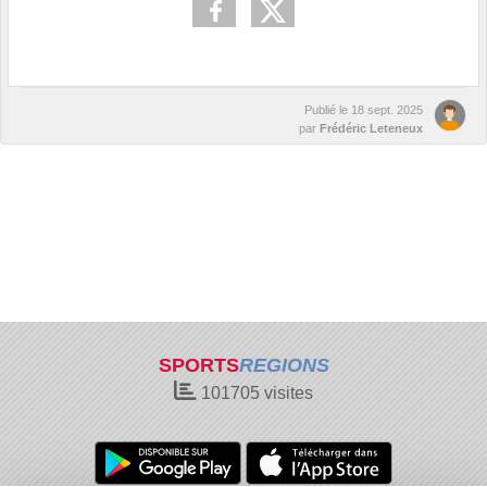
Publié le
18 sept. 2025
par
Frédéric Leteneux
SPORTS
REGIONS
101705
visites