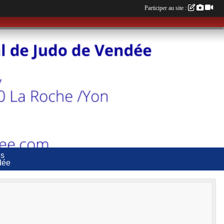
Participer au site :
es
dée