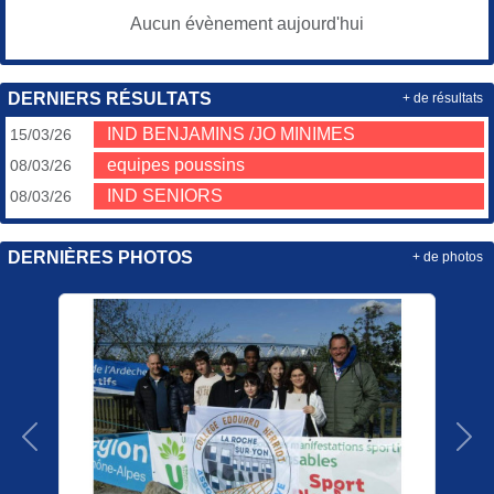
Aucun évènement aujourd'hui
DERNIERS RÉSULTATS
+ de résultats
IND BENJAMINS /JO MINIMES
15/03/26
equipes poussins
08/03/26
IND SENIORS
08/03/26
DERNIÈRES PHOTOS
+ de photos
Précedent
Sui