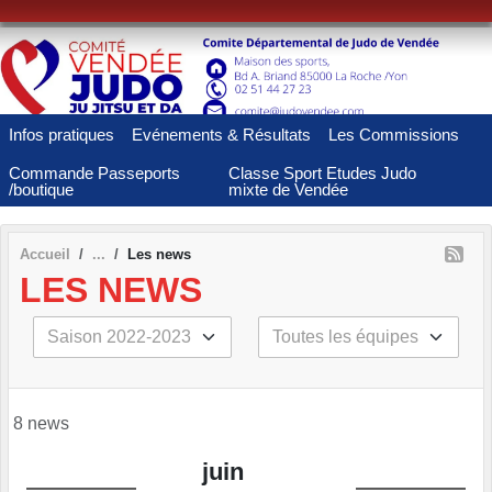
Panneau de gestion des cookies
Infos pratiques
Evénements & Résultats
Les Commissions
Commande Passeports
Classe Sport Etudes Judo
/boutique
mixte de Vendée
Accueil
Les news
LES NEWS
8 news
juin