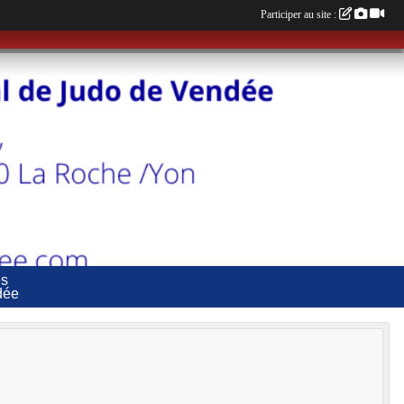
Participer au site :
es
dée