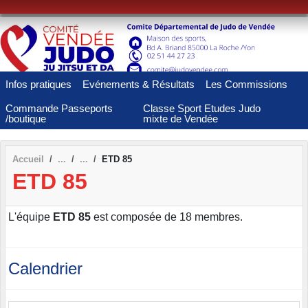
Panneau de gestion des cookies
Infos pratiques
Evénements & Résultats
Les Commissions
Commande Passeports
Classe Sport Etudes Judo
/boutique
mixte de Vendée
Accueil
ETD 85
ETD 85
L'équipe
ETD 85
est composée de 18 membres.
Calendrier