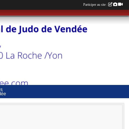
Participer au site :
es
dée