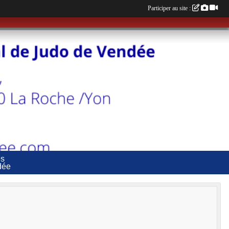
Participer au site :
es
dée