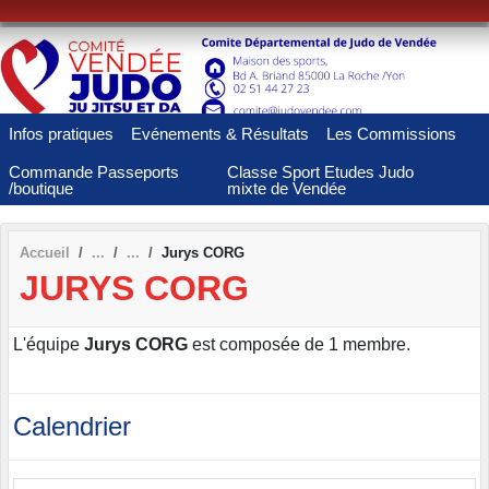
Panneau de gestion des cookies
Infos pratiques
Evénements & Résultats
Les Commissions
Commande Passeports
Classe Sport Etudes Judo
/boutique
mixte de Vendée
Accueil
Jurys CORG
JURYS CORG
L'équipe
Jurys CORG
est composée de 1 membre.
Calendrier