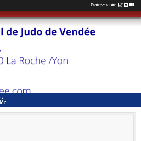
Participer au site :
es
dée