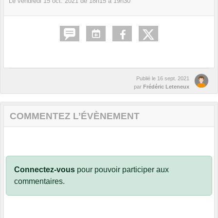
Le
vendredi
15
oct.
2021
de 18h15 à 19h30
Publié le
16 sept. 2021
par
Frédéric Leteneux
COMMENTEZ L’ÉVÈNEMENT
Connectez-vous
pour pouvoir participer aux
commentaires.