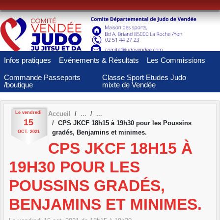
Panneau de gestion des cookies
Infos pratiques
Evénements & Résultats
Les Commissions
Commande Passeports
Classe Sport Etudes Judo
/boutique
mixte de Vendée
Le
vendredi
Accueil
15
CPS JKCF 18h15 à 19h30 pour les Poussins
gradés, Benjamins et minimes.
OCT.
2021
CPS JKCF 18H15 À
19H30 POUR LES
POUSSINS GRADÉS,
BENJAMINS ET MINIMES.