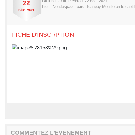
Du
lundi
20
au
mercredi
22
déc.
2021
22
Lieu :
Vendespace, parc Beaupuy
Mouilleron le captif
DÉC.
2021
FICHE D'INSCRPTION
COMMENTEZ L’ÉVÈNEMENT