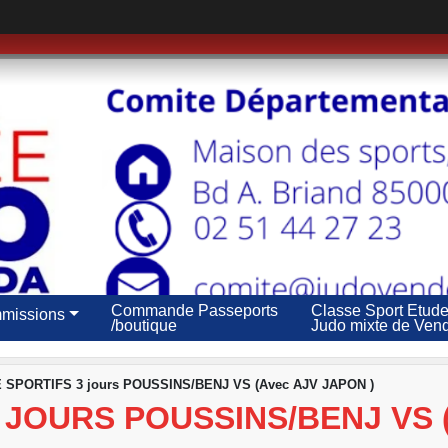
Commande Passeports
Classe Sport Etud
missions
/boutique
Judo mixte de Ven
 SPORTIFS 3 jours POUSSINS/BENJ VS (Avec AJV JAPON )
 JOURS POUSSINS/BENJ VS 