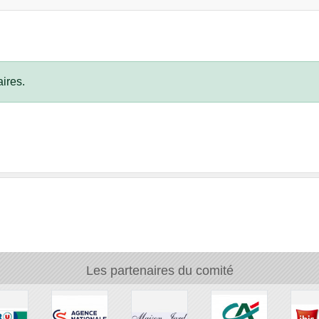
ires.
Les partenaires du comité