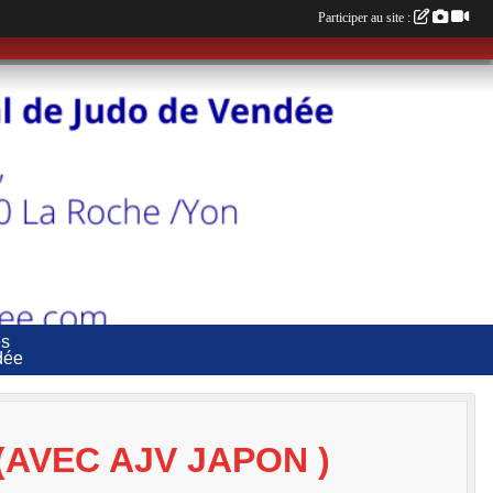
Participer au site :
es
dée
(AVEC AJV JAPON )