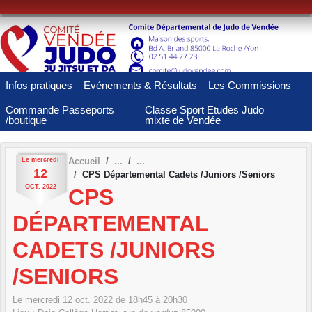
Panneau de gestion des cookies
Infos pratiques
Evénements & Résultats
Les Commissions
Commande Passeports
Classe Sport Etudes Judo
/boutique
mixte de Vendée
Le
mercredi
Accueil
12
CPS Départemental Cadets /Juniors /Seniors
OCT.
2022
CPS
DÉPARTEMENTAL
CADETS /JUNIORS
/SENIORS
Le
mercredi
12
oct.
2022
de 18h45 à 20h30