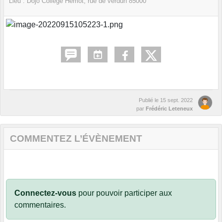
Lieu :
Dojo Collège Herriot, rue de verdun
85000
Publié le
15 sept. 2022
par
Frédéric Leteneux
COMMENTEZ L’ÉVÈNEMENT
Connectez-vous
pour pouvoir participer aux
commentaires.