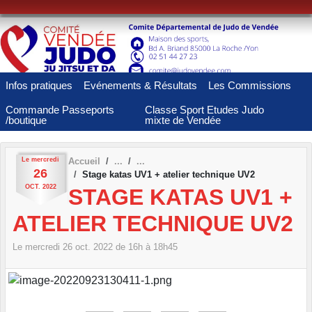
Panneau de gestion des cookies
Infos pratiques
Evénements & Résultats
Les Commissions
Commande Passeports
Classe Sport Etudes Judo
/boutique
mixte de Vendée
Le
mercredi
Accueil
26
Stage katas UV1 + atelier technique UV2
OCT.
2022
STAGE KATAS UV1 +
ATELIER TECHNIQUE UV2
Le
mercredi
26
oct.
2022
de 16h à 18h45