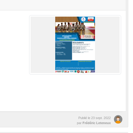
Publié le
23 sept. 2022
par
Frédéric Leteneux