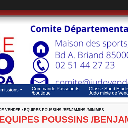
Commande Passeports
Classe Sport Etud
missions
/boutique
Judo mixte de Ven
DE VENDEE : EQUIPES POUSSINS /BENJAMINS /MINIMES
 EQUIPES POUSSINS /BENJA