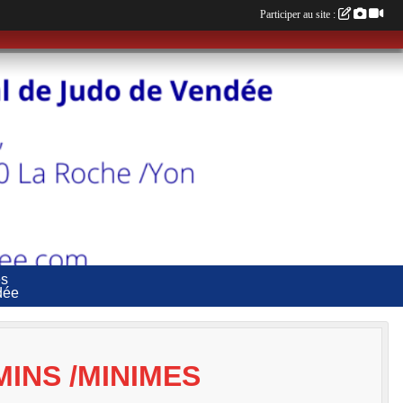
Participer au site :
es
dée
MINS /MINIMES