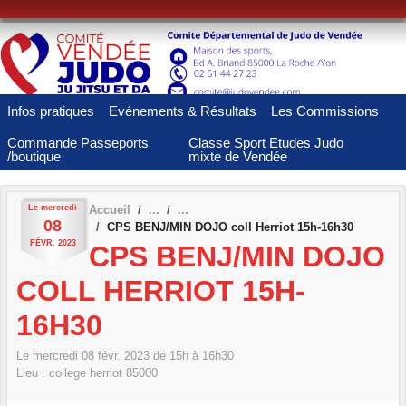
Panneau de gestion des cookies
Infos pratiques
Evénements & Résultats
Les Commissions
Commande Passeports
Classe Sport Etudes Judo
/boutique
mixte de Vendée
Le
mercredi
Accueil
08
CPS BENJ/MIN DOJO coll Herriot 15h-16h30
FÉVR.
2023
CPS BENJ/MIN DOJO
COLL HERRIOT 15H-
16H30
Le
mercredi
08
févr.
2023
de 15h à 16h30
Lieu :
college herriot
85000