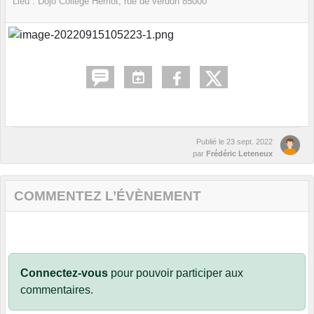
Lieu :
Dojo Collège Herriot, rue de verdun
85000
Publié le
23 sept. 2022
par
Frédéric Leteneux
COMMENTEZ L’ÉVÈNEMENT
Connectez-vous
pour pouvoir participer aux
commentaires.