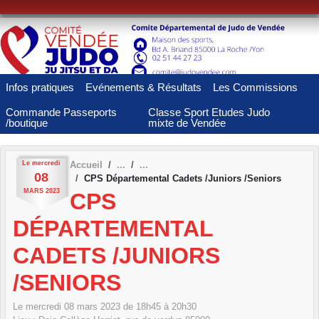
Panneau de gestion des cookies
Infos pratiques
Evénements & Résultats
Les Commissions
Commande Passeports
Classe Sport Etudes Judo
/boutique
mixte de Vendée
Le
mercredi
Accueil
08
CPS Départemental Cadets /Juniors /Seniors
MARS
2023
CPS
DÉPARTEMENTAL
CADETS /JUNIORS
/SENIORS
Le
mercredi
08
mars
2023
de 18h45 à 20h30