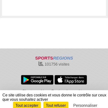
SPORTS
REGIONS
101756
visites
Charte cookies
Gestion des cookies
Ce site utilise des cookies et vous donne le contrôle sur ceux
Informations légales
Signaler un contenu inapproprié
que vous souhaitez activer
Tout accepter
Tout refuser
Personnaliser
Envie de participer ?
Connexion