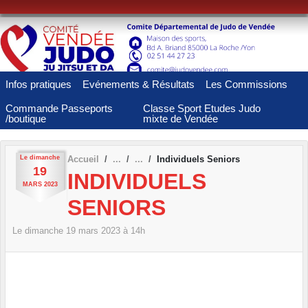
Panneau de gestion des cookies
Infos pratiques
Evénements & Résultats
Les Commissions
Commande Passeports
Classe Sport Etudes Judo
/boutique
mixte de Vendée
Le
dimanche
Accueil
Individuels Seniors
19
INDIVIDUELS
MARS
2023
SENIORS
Le
dimanche
19
mars
2023
à 14h