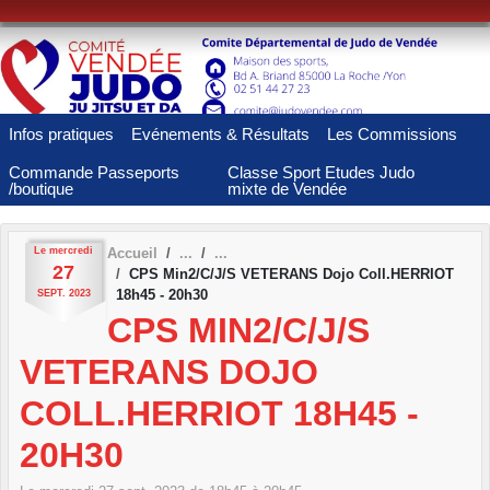
Panneau de gestion des cookies
Infos pratiques
Evénements & Résultats
Les Commissions
Commande Passeports
Classe Sport Etudes Judo
/boutique
mixte de Vendée
Le
mercredi
Accueil
27
CPS Min2/C/J/S VETERANS Dojo Coll.HERRIOT
18h45 - 20h30
SEPT.
2023
CPS MIN2/C/J/S
VETERANS DOJO
COLL.HERRIOT 18H45 -
20H30