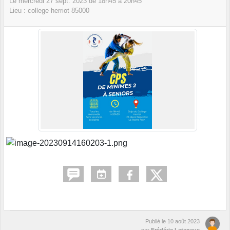
Le
mercredi
27
sept.
2023
de 18h45 à 20h45
Lieu :
college herriot
85000
Publié le
10 août 2023
par
Frédéric Leteneux