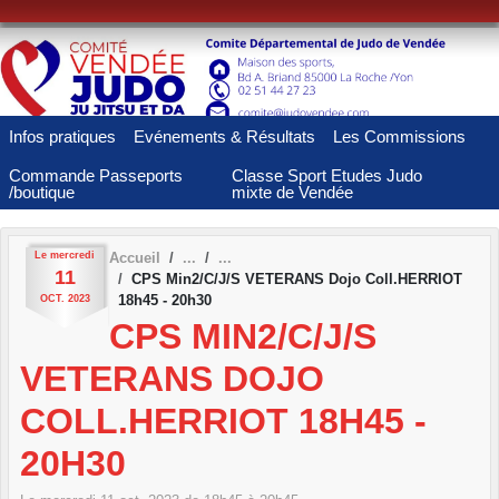
Panneau de gestion des cookies
Infos pratiques
Evénements & Résultats
Les Commissions
Commande Passeports
Classe Sport Etudes Judo
/boutique
mixte de Vendée
Le
mercredi
Accueil
11
CPS Min2/C/J/S VETERANS Dojo Coll.HERRIOT
18h45 - 20h30
OCT.
2023
CPS MIN2/C/J/S
VETERANS DOJO
COLL.HERRIOT 18H45 -
20H30