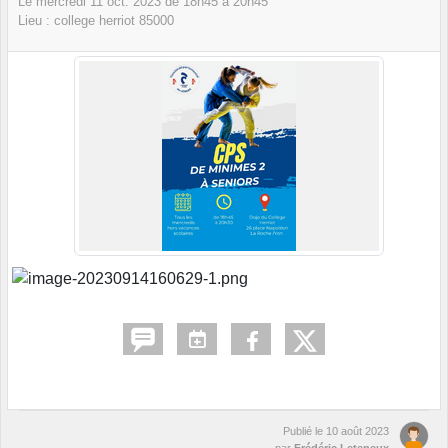
Le
mercredi
11
oct.
2023
de 18h45 à 20h45
Lieu :
college herriot
85000
Publié le
10 août 2023
par
Frédéric Leteneux