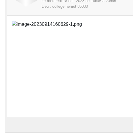
Le
mercredi
18
oct.
2023
de 18h45 à 20h45
Lieu :
college herriot
85000