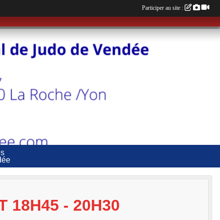
Participer au site :
es
dée
 18H45 - 20H30