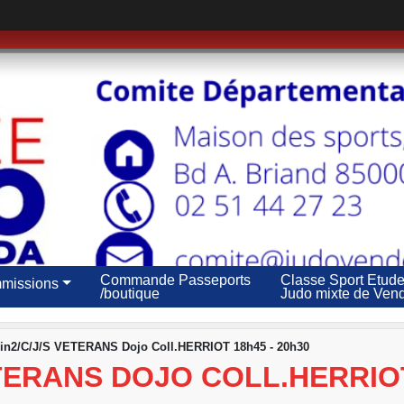
Commande Passeports
Classe Sport Etud
missions
/boutique
Judo mixte de Ven
n2/C/J/S VETERANS Dojo Coll.HERRIOT 18h45 - 20h30
ETERANS DOJO COLL.HERRIOT