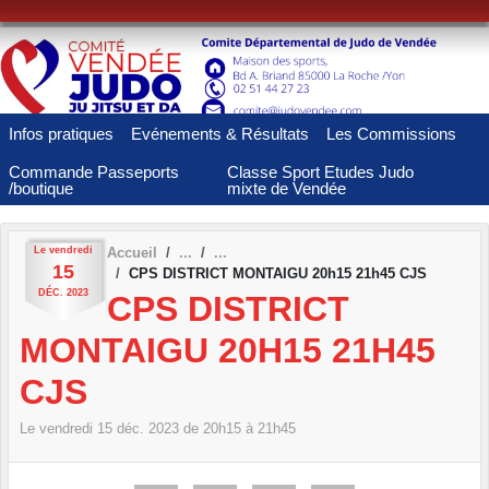
Panneau de gestion des cookies
Infos pratiques
Evénements & Résultats
Les Commissions
Commande Passeports
Classe Sport Etudes Judo
/boutique
mixte de Vendée
Le
vendredi
Accueil
15
CPS DISTRICT MONTAIGU 20h15 21h45 CJS
DÉC.
2023
CPS DISTRICT
MONTAIGU 20H15 21H45
CJS
Le
vendredi
15
déc.
2023
de 20h15 à 21h45