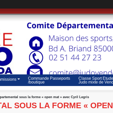
Commande Passeports
Classe Sport Etud
missions
/boutique
Judo mixte de Ven
partemental sous la forme « open mat » avec Cyril Legris
L SOUS LA FORME « OPEN 