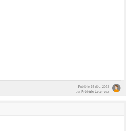
Publié le
15 déc. 2023
par
Frédéric Leteneux