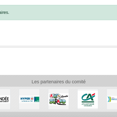
ires.
Les partenaires du comité