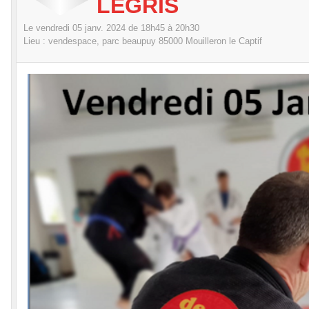
LEGRIS
Le
vendredi
05
janv.
2024
de 18h45 à 20h30
Lieu :
vendespace, parc beaupuy
85000
Mouilleron le Captif