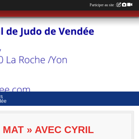
Participer au site :
es
dée
MAT » AVEC CYRIL