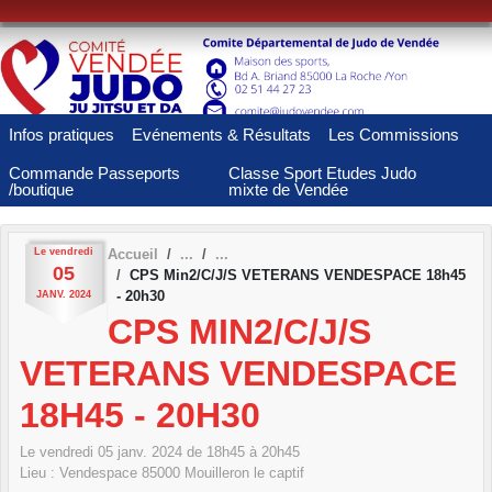
Panneau de gestion des cookies
Infos pratiques
Evénements & Résultats
Les Commissions
Commande Passeports
Classe Sport Etudes Judo
/boutique
mixte de Vendée
Le
vendredi
Accueil
05
CPS Min2/C/J/S VETERANS VENDESPACE 18h45
- 20h30
JANV.
2024
CPS MIN2/C/J/S
VETERANS VENDESPACE
18H45 - 20H30
Le
vendredi
05
janv.
2024
de 18h45 à 20h45
Lieu :
Vendespace
85000
Mouilleron le captif