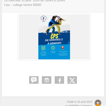
Le
mercredi
10
janv.
2024
de 18h45 à 20h45
Lieu :
college herriot
85000
Publié le
18 août 2023
par
Frédéric Leteneux