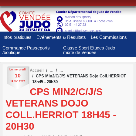
Panneau de gestion des cookies
Infos pratiques
Evénements & Résultats
Les Commissions
Commande Passeports
Classe Sport Etudes Judo
/boutique
mixte de Vendée
Le
mercredi
Accueil
10
CPS Min2/C/J/S VETERANS Dojo Coll.HERRIOT
18h45 - 20h30
JANV.
2024
CPS MIN2/C/J/S
VETERANS DOJO
COLL.HERRIOT 18H45 -
20H30