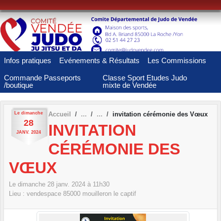
Panneau de gestion des cookies
Infos pratiques
Evénements & Résultats
Les Commissions
Commande Passeports
Classe Sport Etudes Judo
/boutique
mixte de Vendée
Le
dimanche
Accueil
invitation cérémonie des Vœux
28
INVITATION
JANV.
2024
CÉRÉMONIE DES
VŒUX
Le
dimanche
28
janv.
2024
à 11h30
Lieu :
vendespace
85000
mouilleron le captif