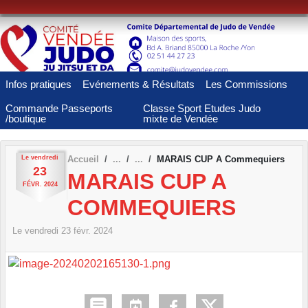
Panneau de gestion des cookies
Infos pratiques
Evénements & Résultats
Les Commissions
Commande Passeports
Classe Sport Etudes Judo
/boutique
mixte de Vendée
Le
vendredi
Accueil
MARAIS CUP A Commequiers
23
MARAIS CUP A
FÉVR.
2024
COMMEQUIERS
Le
vendredi
23
févr.
2024