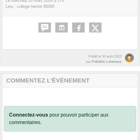
Le
mercredi
20
mars
2024
à 17h
Lieu :
college herriot
85000
Publié le
30 août 2023
par
Frédéric Leteneux
COMMENTEZ L’ÉVÈNEMENT
Connectez-vous
pour pouvoir participer aux
commentaires.