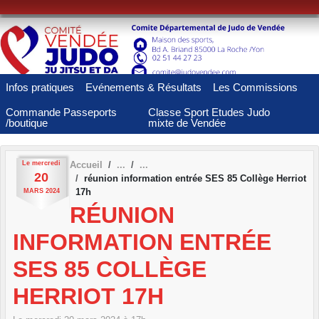
Panneau de gestion des cookies
Infos pratiques
Evénements & Résultats
Les Commissions
Commande Passeports
Classe Sport Etudes Judo
/boutique
mixte de Vendée
Le
mercredi
Accueil
20
réunion information entrée SES 85 Collège Herriot
17h
MARS
2024
RÉUNION
INFORMATION ENTRÉE
SES 85 COLLÈGE
HERRIOT 17H