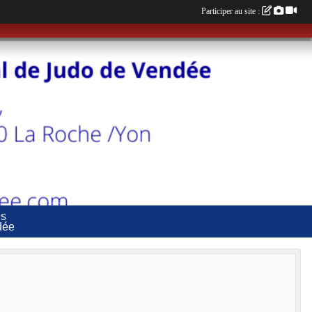
Participer au site :
es
dée