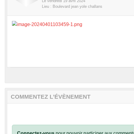
Le
vendredi
19
avril
2024
Lieu :
Boulevard jean yole
challans
COMMENTEZ L’ÉVÈNEMENT
Connectez-vous
pour pouvoir participer aux commenta