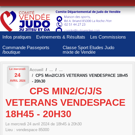
Panneau de gestion des cookies
Infos pratiques
Evénements & Résultats
Les Commissions
Commande Passeports
Classe Sport Etudes Judo
/boutique
mixte de Vendée
Le
mercredi
Accueil
24
CPS Min2/C/J/S VETERANS VENDESPACE 18h45
- 20h30
AVRIL
2024
CPS MIN2/C/J/S
VETERANS VENDESPACE
18H45 - 20H30
Le
mercredi
24
avril
2024
de 18h45 à 20h30
Lieu :
vendespace
85000