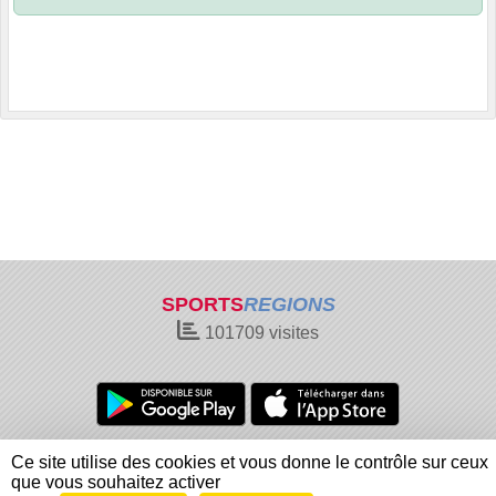
SPORTS
REGIONS
101709
visites
Charte cookies
Gestion des cookies
Ce site utilise des cookies et vous donne le contrôle sur ceux
Informations légales
Signaler un contenu inapproprié
que vous souhaitez activer