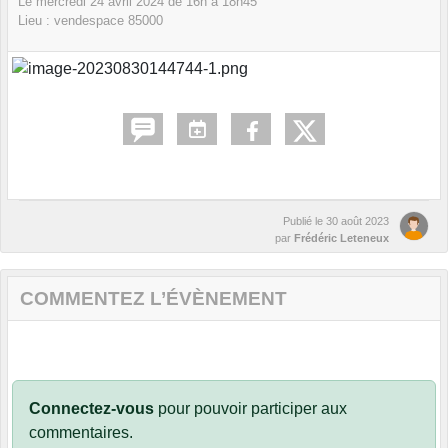
Le
mercredi
24
avril
2024
de 16h à 18h45
Lieu :
vendespace
85000
Publié le
30 août 2023
par
Frédéric Leteneux
COMMENTEZ L’ÉVÈNEMENT
Connectez-vous
pour pouvoir participer aux
commentaires.