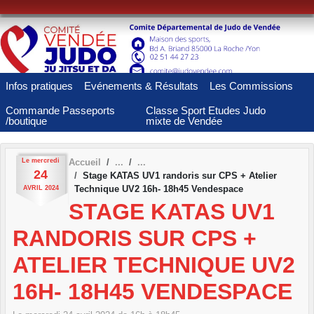
Panneau de gestion des cookies
Infos pratiques
Evénements & Résultats
Les Commissions
Commande Passeports
Classe Sport Etudes Judo
/boutique
mixte de Vendée
Le
mercredi
Accueil
24
Stage KATAS UV1 randoris sur CPS + Atelier
Technique UV2 16h- 18h45 Vendespace
AVRIL
2024
STAGE KATAS UV1
RANDORIS SUR CPS +
ATELIER TECHNIQUE UV2
16H- 18H45 VENDESPACE