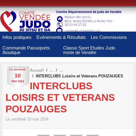
Panneau de gestion des cookies
Infos pratiques
Evénements & Résultats
Les Commissions
Commande Passeports
Classe Sport Etudes Judo
/boutique
mixte de Vendée
Le
vendredi
Accueil
10
INTERCLUBS Loisirs et Veterans POUZAUGES
MAI
2024
INTERCLUBS
LOISIRS ET VETERANS
POUZAUGES
Le
vendredi
10
mai
2024