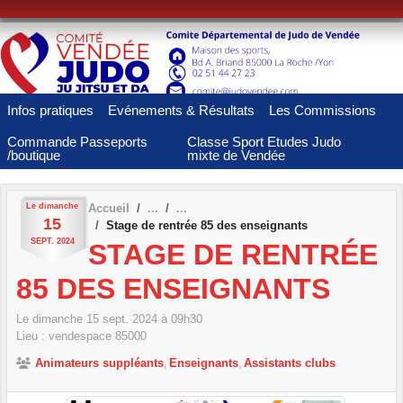
Panneau de gestion des cookies
Infos pratiques
Evénements & Résultats
Les Commissions
Commande Passeports
Classe Sport Etudes Judo
/boutique
mixte de Vendée
Le
dimanche
Accueil
15
Stage de rentrée 85 des enseignants
SEPT.
2024
STAGE DE RENTRÉE
85 DES ENSEIGNANTS
Le
dimanche
15
sept.
2024
à 09h30
Lieu :
vendespace
85000
Animateurs suppléants
Enseignants
Assistants clubs