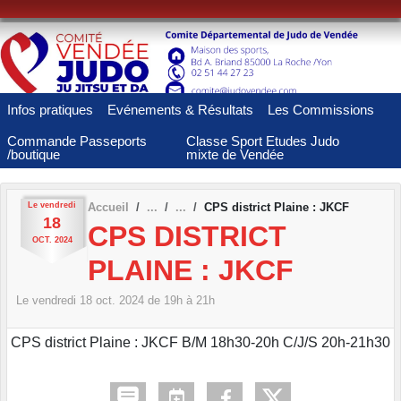
Panneau de gestion des cookies
Infos pratiques
Evénements & Résultats
Les Commissions
Commande Passeports
Classe Sport Etudes Judo
/boutique
mixte de Vendée
Le
vendredi
Accueil
CPS district Plaine : JKCF
18
CPS DISTRICT
OCT.
2024
PLAINE : JKCF
Le
vendredi
18
oct.
2024
de 19h à 21h
CPS district Plaine : JKCF B/M 18h30-20h C/J/S 20h-21h30