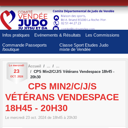
Panneau de gestion des cookies
Infos pratiques
Evénements & Résultats
Les Commissions
Commande Passeports
Classe Sport Etudes Judo
/boutique
mixte de Vendée
Le
mercredi
Accueil
23
CPS Min2/C/J/S Vétérans Vendespace 18h45 -
20h30
OCT.
2024
CPS MIN2/C/J/S
VÉTÉRANS VENDESPACE
18H45 - 20H30
Le
mercredi
23
oct.
2024
de 18h45 à 20h30