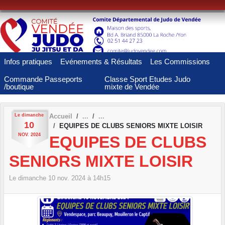
Panneau de gestion des cookies
Infos pratiques
Evénements & Résultats
Les Commissions
Commande Passeports
Classe Sport Etudes Judo
/boutique
mixte de Vendée
Le
dimanche
Accueil
10
EQUIPES DE CLUBS SENIORS MIXTE LOISIR
NOV.
2024
EQUIPES DE CLUBS
SENIORS MIXTE LOISIR
Le
dimanche
10
nov.
2024
à 14h15