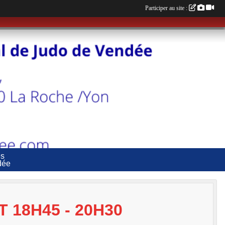
Participer au site :
es
dée
 18H45 - 20H30