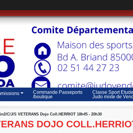
Commande Passeports
Classe Sport Etud
missions
/boutique
Judo mixte de Ven
n2/C/J/S VETERANS Dojo Coll.HERRIOT 18h45 - 20h30
ETERANS DOJO COLL.HERRIOT