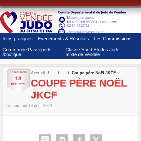
Panneau de gestion des cookies
Infos pratiques
Evénements & Résultats
Les Commissions
Commande Passeports
Classe Sport Etudes Judo
/boutique
mixte de Vendée
Le
mercredi
Accueil
Coupe père Noël JKCF
18
COUPE PÈRE NOËL
DÉC.
2024
JKCF
Le
mercredi
18
déc.
2024