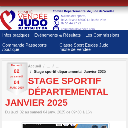
Panneau de gestion des cookies
Infos pratiques
Evénements & Résultats
Les Commissions
Commande Passeports
Classe Sport Etudes Judo
/boutique
mixte de Vendée
Du
jeudi
Accueil
02
Stage sportif départemental Janvier 2025
au
samedi
STAGE SPORTIF
04
JANV.
2025
DÉPARTEMENTAL
JANVIER 2025
Du
jeudi
02
au
samedi
04
janv.
2025
de 09h30 à 16h