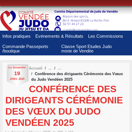
Panneau de gestion des cookies
Infos pratiques
Evénements & Résultats
Les Commissions
Commande Passeports
Classe Sport Etudes Judo
/boutique
mixte de Vendée
Le
dimanche
Accueil
19
Conférence des dirigeants Cérémonie des Vœux
du Judo Vendéen 2025
JANV.
2025
CONFÉRENCE DES
DIRIGEANTS CÉRÉMONIE
DES VŒUX DU JUDO
VENDÉEN 2025