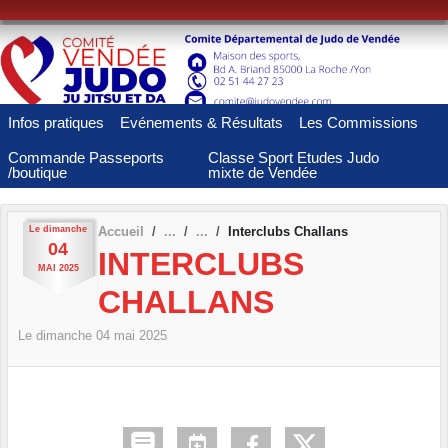
Panneau de gestion des cookies
Infos pratiques
Evénements & Résultats
Les Commissions
Commande Passeports
Classe Sport Etudes Judo
/boutique
mixte de Vendée
Le
dimanche
Accueil
Interclubs Challans
04
INTERCLUBS
MAI
2025
CHALLANS
Le
dimanche
04
mai
2025