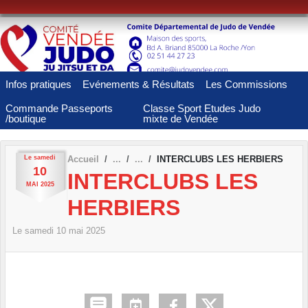
Panneau de gestion des cookies
Infos pratiques
Evénements & Résultats
Les Commissions
Commande Passeports
Classe Sport Etudes Judo
/boutique
mixte de Vendée
Le
samedi
Accueil
INTERCLUBS LES HERBIERS
10
INTERCLUBS LES
MAI
2025
HERBIERS
Le
samedi
10
mai
2025