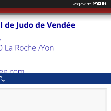
Participer au site :
es
dée