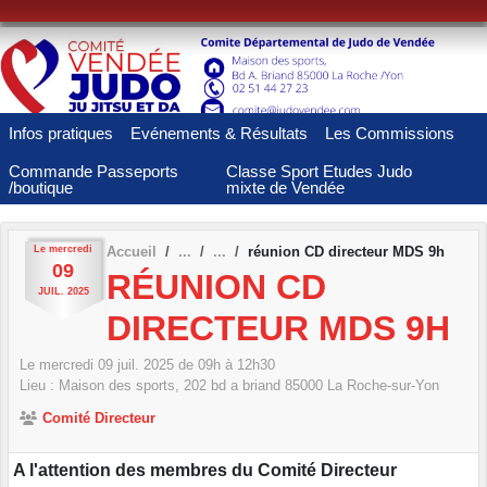
Panneau de gestion des cookies
Infos pratiques
Evénements & Résultats
Les Commissions
Commande Passeports
Classe Sport Etudes Judo
/boutique
mixte de Vendée
Le
mercredi
Accueil
réunion CD directeur MDS 9h
09
RÉUNION CD
JUIL.
2025
DIRECTEUR MDS 9H
Le
mercredi
09
juil.
2025
de 09h à 12h30
Lieu :
Maison des sports, 202 bd a briand
85000
La Roche-sur-Yon
Comité Directeur
A l'attention des membres du Comité Directeur