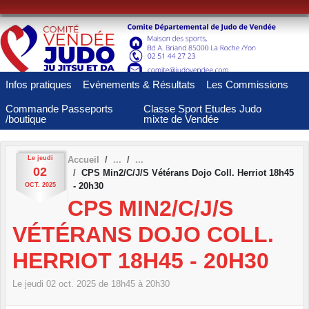
Panneau de gestion des cookies
Infos pratiques
Evénements & Résultats
Les Commissions
Commande Passeports
Classe Sport Etudes Judo
/boutique
mixte de Vendée
Le
jeudi
Accueil
02
CPS Min2/C/J/S Vétérans Dojo Coll. Herriot 18h45
- 20h30
OCT.
2025
CPS MIN2/C/J/S
VÉTÉRANS DOJO COLL.
HERRIOT 18H45 - 20H30
Le
jeudi
02
oct.
2025
de 18h45 à 20h30