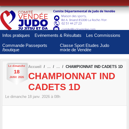
Panneau de gestion des cookies
Infos pratiques
Evénements & Résultats
Les Commissions
Commande Passeports
Classe Sport Etudes Judo
/boutique
mixte de Vendée
Le
dimanche
Accueil
CHAMPIONNAT IND CADETS 1D
18
CHAMPIONNAT IND
JANV.
2026
CADETS 1D
Le
dimanche
18
janv.
2026
à 08h