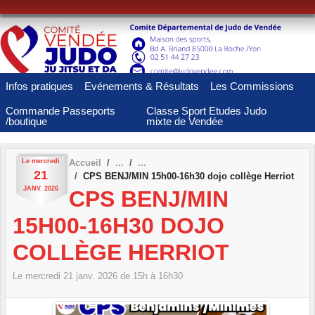
Panneau de gestion des cookies
Infos pratiques
Evénements & Résultats
Les Commissions
Commande Passeports
Classe Sport Etudes Judo
/boutique
mixte de Vendée
Le
mercredi
Accueil
21
CPS BENJ/MIN 15h00-16h30 dojo collège Herriot
JANV.
2026
CPS BENJ/MIN
15H00-16H30 DOJO
COLLÈGE HERRIOT
Le
mercredi
21
janv.
2026
de 15h à 16h30