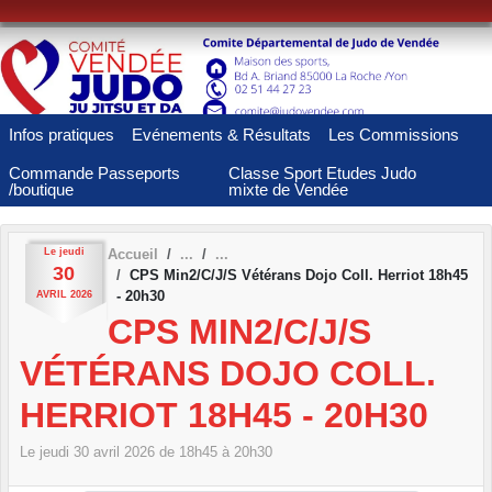
Panneau de gestion des cookies
Infos pratiques
Evénements & Résultats
Les Commissions
Commande Passeports
Classe Sport Etudes Judo
/boutique
mixte de Vendée
Le
jeudi
Accueil
30
CPS Min2/C/J/S Vétérans Dojo Coll. Herriot 18h45
- 20h30
AVRIL
2026
CPS MIN2/C/J/S
VÉTÉRANS DOJO COLL.
HERRIOT 18H45 - 20H30
Le
jeudi
30
avril
2026
de 18h45 à 20h30