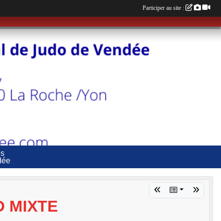
Participer au site :
es
dée
O MIXTE